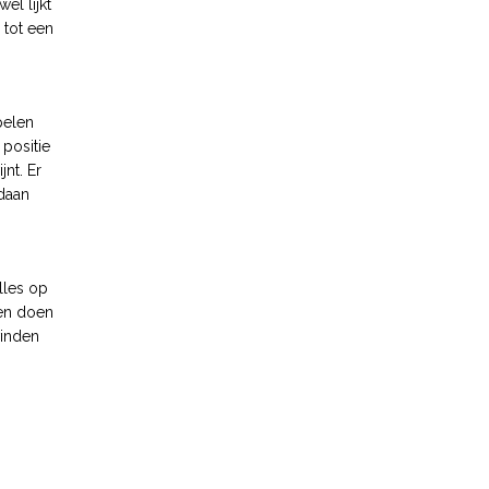
el lijkt
 tot een
pelen
 positie
nt. Er
ndaan
lles op
nen doen
vinden