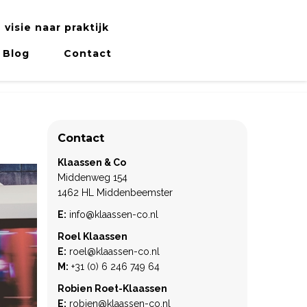
 visie naar praktijk
Blog
Contact
Contact
Klaassen & Co
Middenweg 154
1462 HL Middenbeemster
E:
info@klaassen-co.nl
Roel Klaassen
E:
roel@klaassen-co.nl
M:
+31 (0) 6 246 749 64
Robien Roet-Klaassen
E:
robien@klaassen-co.nl