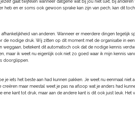
lf gaat twijfelen wanneer datgene wat bij jou niet lukt, bij anderen w
 over heb en er soms ook gewoon sprake kan zijn van pech, kan dit toch
 afhankelijkheid van anderen. Wanneer er meerdere dingen tegelijk s
oor de nodige druk. Wij zitten op dit moment met de organisatie in een
en weggaan, betekent dit automatisch ook dat de nodige kennis verdwij
en, maar ik weet nu eigenlijk ook niet zo goed waar ik mijn kennis va
rs doorglippen.
oe je iets het beste aan had kunnen pakken. Je weet nu eenmaal niet a
te creëren maar meestal weet je pas na afloop wat je anders had kun
 ene kant tot druk, maar aan de andere kant is dit ook juist leuk. Het 