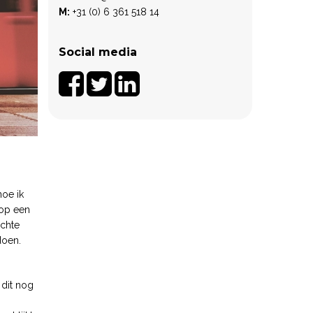
M:
+31 (0) 6 361 518 14
Social media
hoe ik
 op een
ichte
doen.
 dit nog